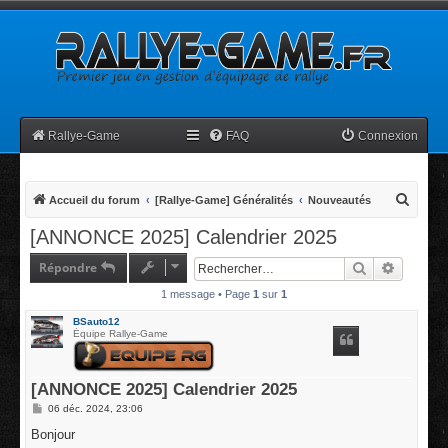
Rallye-Game
FAQ
Connexion
R
Accueil du forum
[Rallye-Game] Généralités
Nouveautés
e
[ANNONCE 2025] Calendrier 2025
c
Répondre
Rechercher
Recherc
h
1 message • Page
1
sur
1
e
r
BSauto12
Équipe Rallye-Game
c
h
[ANNONCE 2025] Calendrier 2025
e
M
06 déc. 2024, 23:06
r
e
s
Bonjour
s