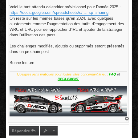
a
g
Voici le tant attendu calendrier prévisionnel pour l'année 2025 :
e
https://docs.google.com/spreadsheets/d/ ... sp=sharing
On reste sur les mêmes bases qu'en 2024, avec quelques
ajustements comme l'augmentation des tarifs d'engagement des
WRC et ERC pour se rapprocher d'IRL et ajouter de la stratégie
dans l'utilisation des pass.
Les challenges modifiés, ajoutés ou supprimés seront présentés
dans un prochain post.
Bonne lecture !
Quelques liens pratiques pour toutes infos concernant le jeu :
FAQ
et
RÈGLEMENT
H
a
u
t
Répondre