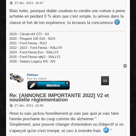
M
27 déc. 2021, 16:47
e
s
Mais turbo, pourquoi diable voudrais-tu vendre une voiture à peine
s
achetée en perdant 5 % alors que c'est simple, tu arrives dans la
a
g
classe et fort de ton expérience, tu écrases la concurrence
e
2019 - Citroën AX GTI - N1
2020 - Peugeot 106 S16 - N2/S
2021 - Ford Fiesta - R2/J
2022 - 2023 - Ford Fiesta - RALLY4
2024 - Ford Fiesta Evo - RALLY3
2025 - Ford Fiesta rally2 - RALLY2
2026 - Subaru Legacy RS - A/5
H
a
u
Ptililian
t
Fou du volant
Re: [ANNONCE IMPORTANTE 2022] V2 et
nouvelle règlementation
M
27 déc. 2021, 16:59
e
s
Hooo tu sais jackou honnêtement je sais pas quoi je vais faire
s
l'année prochaine du coup comme dis alzheimer "
a
g
Simplement, pour pouvoir changer d'orientation ou d'objectif si on
e
s'aperçoit qu'on s'est trompé, et ceci à moindre frais.
"