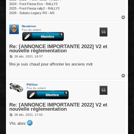
2024 - Ford Fiesta Evo - RALLY3
2025 - Ford Fiesta rally2 - RALLY2
2026 - Subaru Legacy RS - A/5
H
a
u
Neodriver
t
Fou du volant
Re: [ANNONCE IMPORTANTE 2022] V2 et
nouvelle règlementation
M
28 déc. 2021, 16:57
e
s
Moi je suis chaud pour affronter les anciens mdr
s
a
g
H
e
a
u
Ptililian
t
Fou du volant
Re: [ANNONCE IMPORTANTE 2022] V2 et
nouvelle règlementation
M
28 déc. 2021, 17:02
e
s
Vhc alors
s
a
g