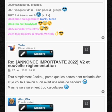
2020 vainqueur du groupe N
2021 vainqueur de la 5 ème place du groupe
2022 1 victoire scratch
[/color]
2023 place au légendaires
block / breen
2024 rois du FRrallyNAT
2025 surveiller vos rétros
Viens faire trembler la planète WRC16
H
a
u
Turbo
t
Pilote vétérant
Re: [ANNONCE IMPORTANTE 2022] V2 et
nouvelle règlementation
M
27 déc. 2021, 18:11
e
s
Tout simplement Jackou, parce que les cartes sont redistribuées
s
et je voulais savoir si on avait une roue de secours
a
g
Mais je suis surement trop calculateur
e
H
a
u
Alex_Cha
t
Fou du volant