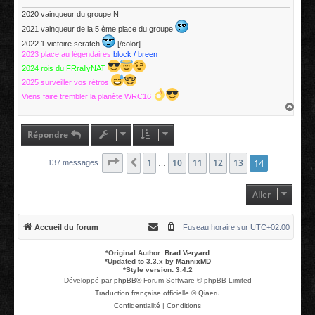
e
2020 vainqueur du groupe N
2021 vainqueur de la 5 ème place du groupe
2022 1 victoire scratch
[/color]
2023 place au légendaires
block / breen
2024 rois du FRrallyNAT
2025 surveiller vos rétros
Viens faire trembler la planète WRC16
H
a
u
t
Répondre
Page
14
1
sur
14
10
11
12
13
14
Précédent
137 messages
…
Aller
Accueil du forum
Fuseau horaire sur
UTC+02:00
*
Original Author:
Brad Veryard
*
Updated to 3.3.x by
MannixMD
*
Style version: 3.4.2
Développé par
phpBB
® Forum Software © phpBB Limited
Traduction française officielle
©
Qiaeru
Confidentialité
|
Conditions