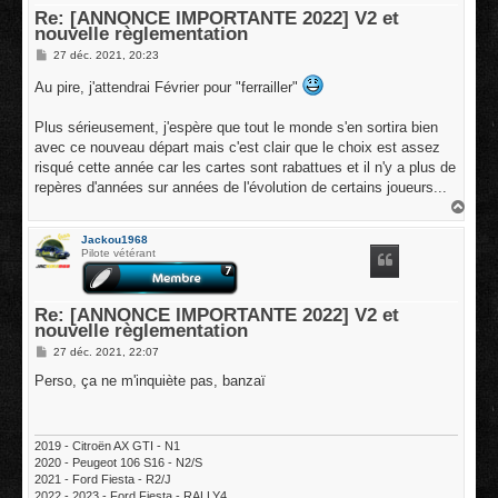
Re: [ANNONCE IMPORTANTE 2022] V2 et
nouvelle règlementation
M
27 déc. 2021, 20:23
e
s
Au pire, j'attendrai Février pour "ferrailler"
s
a
g
Plus sérieusement, j'espère que tout le monde s'en sortira bien
e
avec ce nouveau départ mais c'est clair que le choix est assez
risqué cette année car les cartes sont rabattues et il n'y a plus de
repères d'années sur années de l'évolution de certains joueurs...
H
a
u
Jackou1968
t
Pilote vétérant
Re: [ANNONCE IMPORTANTE 2022] V2 et
nouvelle règlementation
M
27 déc. 2021, 22:07
e
s
Perso, ça ne m'inquiète pas, banzaï
s
a
g
e
2019 - Citroën AX GTI - N1
2020 - Peugeot 106 S16 - N2/S
2021 - Ford Fiesta - R2/J
2022 - 2023 - Ford Fiesta - RALLY4