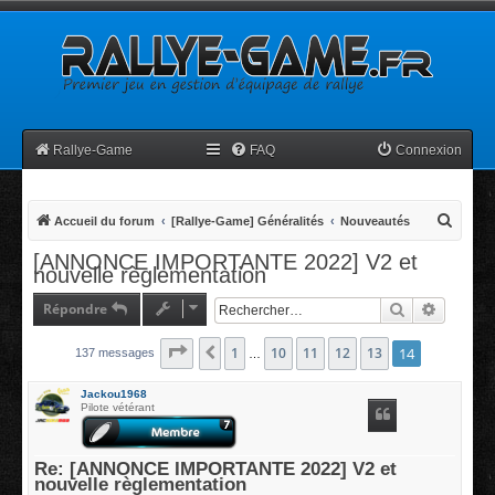
Rallye-Game
FAQ
Connexion
R
Accueil du forum
[Rallye-Game] Généralités
Nouveautés
e
[ANNONCE IMPORTANTE 2022] V2 et
nouvelle règlementation
c
h
Répondre
Rechercher
Recherc
e
Page
14
1
sur
14
10
11
12
13
14
Précédent
137 messages
r
…
c
Jackou1968
h
Pilote vétérant
e
r
Re: [ANNONCE IMPORTANTE 2022] V2 et
nouvelle règlementation