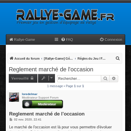
Rallye-Game
FAQ
Connexion
R
Accueil du forum
[Rallye-Game] Généralités
Régles du Jeu / FAQ Foire aux Questions
e
Reglement marché de l'occasion
c
Verrouillé
Rechercher
Recherc
h
1 message • Page
1
sur
1
e
r
loredelmar
Modérateur Support Forum
c
h
Reglement marché de l'occasion
e
M
02 nov. 2020, 22:41
r
e
s
Le marché de l'occasion est là pour vous permettre d'évoluer
s