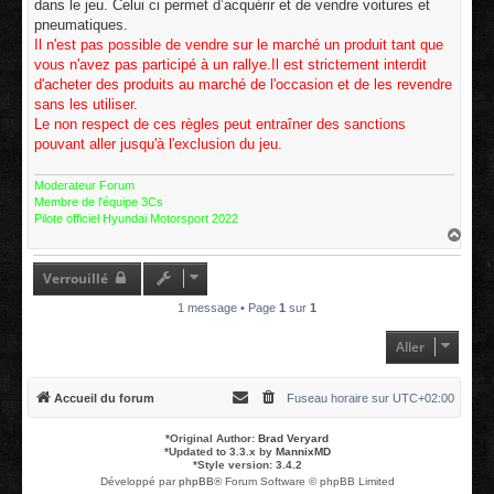
dans le jeu. Celui ci permet d’acquérir et de vendre voitures et
a
g
pneumatiques.
e
Il n'est pas possible de vendre sur le marché un produit tant que
vous n'avez pas participé à un rallye.Il est strictement interdit
d'acheter des produits au marché de l'occasion et de les revendre
sans les utiliser.
Le non respect de ces règles peut entraîner des sanctions
pouvant aller jusqu'à l'exclusion du jeu.
Moderateur Forum
Membre de l'équipe 3Cs
Pilote officiel Hyundai Motorsport 2022
H
a
u
t
Verrouillé
1 message • Page
1
sur
1
Aller
Accueil du forum
Fuseau horaire sur
UTC+02:00
*
Original Author:
Brad Veryard
*
Updated to 3.3.x by
MannixMD
*
Style version: 3.4.2
Développé par
phpBB
® Forum Software © phpBB Limited