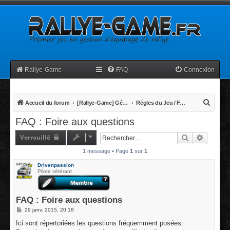
Rallye-Game
FAQ
Connexion
R
Accueil du forum
[Rallye-Game] Généralités
Régles du Jeu / FAQ Foire aux Questions
e
FAQ : Foire aux questions
c
Verrouillé
Rechercher
Recherc
h
1 message • Page
1
sur
1
e
r
Drivenpassion
Pilote vétérant
c
h
FAQ : Foire aux questions
e
M
29 janv. 2015, 20:18
r
e
s
Ici sont répertoriées les questions fréquemment posées.
s