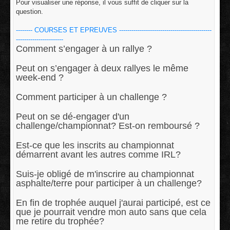
Pour visualiser une réponse, il vous suffit de cliquer sur la
a
g
question.
e
-------- COURSES ET EPREUVES ---------------------------------------------
-----------------------
Comment s’engager à un rallye ?
Peut on s’engager à deux rallyes le même
week-end ?
Comment participer à un challenge ?
Peut on se dé-engager d'un
challenge/championnat? Est-on remboursé ?
Est-ce que les inscrits au championnat
démarrent avant les autres comme IRL?
Suis-je obligé de m'inscrire au championnat
asphalte/terre pour participer à un challenge?
En fin de trophée auquel j'aurai participé, est ce
que je pourrait vendre mon auto sans que cela
me retire du trophée?