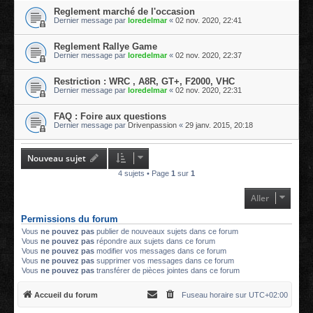
Reglement marché de l'occasion
Dernier message par
loredelmar
«
02 nov. 2020, 22:41
Reglement Rallye Game
Dernier message par
loredelmar
«
02 nov. 2020, 22:37
Restriction : WRC , A8R, GT+, F2000, VHC
Dernier message par
loredelmar
«
02 nov. 2020, 22:31
FAQ : Foire aux questions
Dernier message par
Drivenpassion
«
29 janv. 2015, 20:18
Nouveau sujet
4 sujets • Page
1
sur
1
Aller
Permissions du forum
Vous
ne pouvez pas
publier de nouveaux sujets dans ce forum
Vous
ne pouvez pas
répondre aux sujets dans ce forum
Vous
ne pouvez pas
modifier vos messages dans ce forum
Vous
ne pouvez pas
supprimer vos messages dans ce forum
Vous
ne pouvez pas
transférer de pièces jointes dans ce forum
Accueil du forum
Fuseau horaire sur
UTC+02:00