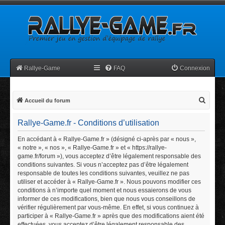
Rallye-Game
FAQ
Connexion
R
Accueil du forum
e
Rallye-Game.fr - Conditions d’utilisation
c
h
En accédant à « Rallye-Game.fr » (désigné ci-après par « nous »,
« notre », « nos », « Rallye-Game.fr » et « https://rallye-
e
game.fr/forum »), vous acceptez d’être légalement responsable des
r
conditions suivantes. Si vous n’acceptez pas d’être légalement
c
responsable de toutes les conditions suivantes, veuillez ne pas
utiliser et accéder à « Rallye-Game.fr ». Nous pouvons modifier ces
h
conditions à n’importe quel moment et nous essaierons de vous
e
informer de ces modifications, bien que nous vous conseillons de
vérifier régulièrement par vous-même. En effet, si vous continuez à
r
participer à « Rallye-Game.fr » après que des modifications aient été
effectuées, vous acceptez d’être légalement responsable des