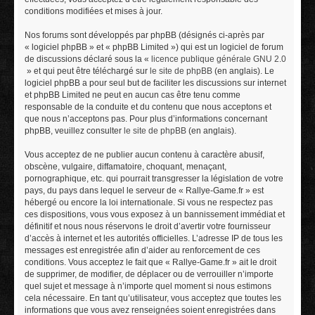
conditions modifiées et mises à jour.
Nos forums sont développés par phpBB (désignés ci-après par
« logiciel phpBB » et « phpBB Limited ») qui est un logiciel de forum
de discussions déclaré sous la «
licence publique générale GNU 2.0
» et qui peut être téléchargé sur
le site de phpBB
(en anglais). Le
logiciel phpBB a pour seul but de faciliter les discussions sur internet
et phpBB Limited ne peut en aucun cas être tenu comme
responsable de la conduite et du contenu que nous acceptons et
que nous n’acceptons pas. Pour plus d’informations concernant
phpBB, veuillez consulter
le site de phpBB
(en anglais).
Vous acceptez de ne publier aucun contenu à caractère abusif,
obscène, vulgaire, diffamatoire, choquant, menaçant,
pornographique, etc. qui pourrait transgresser la législation de votre
pays, du pays dans lequel le serveur de « Rallye-Game.fr » est
hébergé ou encore la loi internationale. Si vous ne respectez pas
ces dispositions, vous vous exposez à un bannissement immédiat et
définitif et nous nous réservons le droit d’avertir votre fournisseur
d’accès à internet et les autorités officielles. L’adresse IP de tous les
messages est enregistrée afin d’aider au renforcement de ces
conditions. Vous acceptez le fait que « Rallye-Game.fr » ait le droit
de supprimer, de modifier, de déplacer ou de verrouiller n’importe
quel sujet et message à n’importe quel moment si nous estimons
cela nécessaire. En tant qu’utilisateur, vous acceptez que toutes les
informations que vous avez renseignées soient enregistrées dans