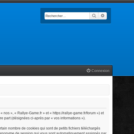
Rechercher
Recherche avan
Connexion
« nos », « Rallye-Game.fr » et « https://rallye-game.fr/forum ») et
tre part (désignées ci-après par « vos informations »).
tain nombre de cookies qui sont de petits fichiers téléchargés
iant anonyme de session qui vous sont automatiquement assignés par