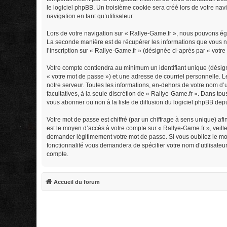
le logiciel phpBB. Un troisième cookie sera créé lors de votre navi
navigation en tant qu’utilisateur.
Lors de votre navigation sur « Rallye-Game.fr », nous pouvons ég
La seconde manière est de récupérer les informations que vous n
l’inscription sur « Rallye-Game.fr » (désignée ci-après par « vot
Votre compte contiendra au minimum un identifiant unique (désign
« votre mot de passe ») et une adresse de courriel personnelle. 
notre serveur. Toutes les informations, en-dehors de votre nom d’ut
facultatives, à la seule discrétion de « Rallye-Game.fr ». Dans t
vous abonner ou non à la liste de diffusion du logiciel phpBB dep
Votre mot de passe est chiffré (par un chiffrage à sens unique) afi
est le moyen d’accès à votre compte sur « Rallye-Game.fr », veill
demander légitimement votre mot de passe. Si vous oubliez le mot 
fonctionnalité vous demandera de spécifier votre nom d’utilisateu
compte.
Accueil du forum