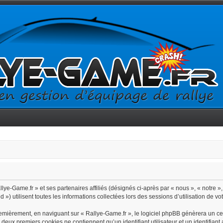
ye-Game.fr » et ses partenaires affiliés (désignés ci-après par « nous », « notre », 
) utilisent toutes les informations collectées lors des sessions d’utilisation de vo
emièrement, en naviguant sur « Rallye-Game.fr », le logiciel phpBB génèrera un cer
s deux premiers cookies ne contiennent qu’un identifiant utilisateur et un identif