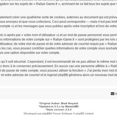
gation sur les sujets de « Rallye-Game.fr », archivant de ce fait tous les sujets que
alement créer une quatrième sorte de cookies, externes au document qui est prévu
ous envoyez et que nous collectons. Ceci peut correspondre — mais n’est pas limit
re compte ») et les messages que vous publiez après votre inscription et lors de vo
é ci-après par « votre nom d’utilisateur ») et un mot de passe personnel vous per
Les informations de votre compte sur « Rallye-Game.fr » sont protégées par les loi
ilisateur, de votre mot de passe et de votre adresse de courriel requis par « Rallye-
ous les cas, vous pouvez contrôler quelles informations de votre compte vous souha
uis une option disponible sur votre compte.
n qu’il soit sécurisé. Cependant, il est recommandé de ne pas utiliser le même mot d
ez donc à le conservez précieusement. En aucun cas une personne affiliée à « Rally
de passe de votre compte, vous pouvez utiliser la fonction « J’ai perdu mon mot de
r et votre adresse de courriel et le logiciel phpBB générera alors un nouveau mot d
N
*
Original Author:
Brad Veryard
*
Updated to 3.3.x by
MannixMD
*
Style version: 3.4.2
Développé par
phpBB
® Forum Software © phpBB Limited