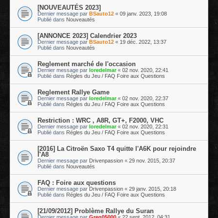
[NOUVEAUTÉS 2023]
Dernier message par
BSauto12
«
09 janv. 2023, 19:08
Publié dans
Nouveautés
[ANNONCE 2023] Calendrier 2023
Dernier message par
BSauto12
«
19 déc. 2022, 13:37
Publié dans
Nouveautés
Reglement marché de l'occasion
Dernier message par
loredelmar
«
02 nov. 2020, 22:41
Publié dans
Régles du Jeu / FAQ Foire aux Questions
Reglement Rallye Game
Dernier message par
loredelmar
«
02 nov. 2020, 22:37
Publié dans
Régles du Jeu / FAQ Foire aux Questions
Restriction : WRC , A8R, GT+, F2000, VHC
Dernier message par
loredelmar
«
02 nov. 2020, 22:31
Publié dans
Régles du Jeu / FAQ Foire aux Questions
[2016] La Citroën Saxo T4 quitte l'A6K pour rejoindre
l'A8
Dernier message par
Drivenpassion
«
29 nov. 2015, 20:37
Publié dans
Nouveautés
FAQ : Foire aux questions
Dernier message par
Drivenpassion
«
29 janv. 2015, 20:18
Publié dans
Régles du Jeu / FAQ Foire aux Questions
[21/09/2012] Problème Rallye du Suran
Dernier message par
Greg05000
«
22 sept. 2012, 04:31