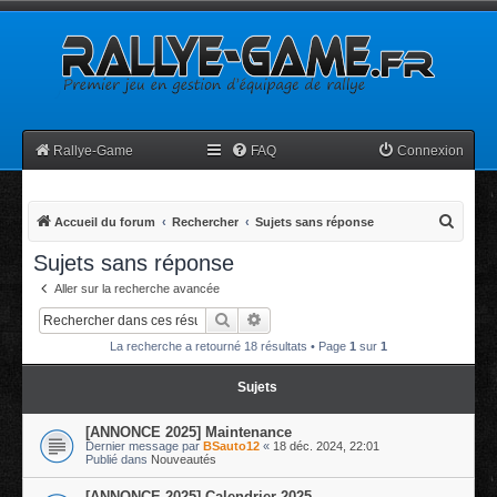
Rallye-Game
FAQ
Connexion
R
Accueil du forum
Rechercher
Sujets sans réponse
e
Sujets sans réponse
c
Aller sur la recherche avancée
h
Rechercher
Recherche avancée
e
La recherche a retourné 18 résultats • Page
1
sur
1
r
c
Sujets
h
[ANNONCE 2025] Maintenance
e
Dernier message par
BSauto12
«
18 déc. 2024, 22:01
Publié dans
Nouveautés
r
[ANNONCE 2025] Calendrier 2025