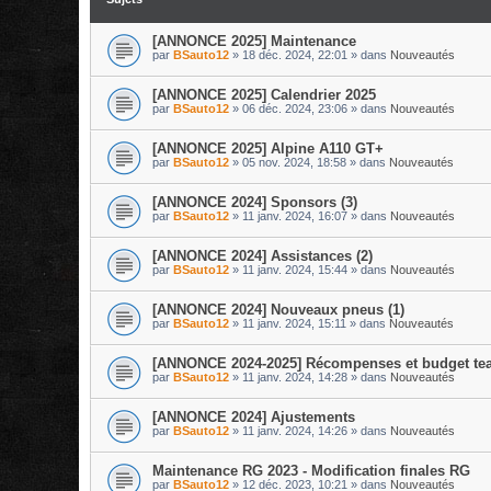
[ANNONCE 2025] Maintenance
par
BSauto12
»
18 déc. 2024, 22:01
» dans
Nouveautés
[ANNONCE 2025] Calendrier 2025
par
BSauto12
»
06 déc. 2024, 23:06
» dans
Nouveautés
[ANNONCE 2025] Alpine A110 GT+
par
BSauto12
»
05 nov. 2024, 18:58
» dans
Nouveautés
[ANNONCE 2024] Sponsors (3)
par
BSauto12
»
11 janv. 2024, 16:07
» dans
Nouveautés
[ANNONCE 2024] Assistances (2)
par
BSauto12
»
11 janv. 2024, 15:44
» dans
Nouveautés
[ANNONCE 2024] Nouveaux pneus (1)
par
BSauto12
»
11 janv. 2024, 15:11
» dans
Nouveautés
[ANNONCE 2024-2025] Récompenses et budget te
par
BSauto12
»
11 janv. 2024, 14:28
» dans
Nouveautés
[ANNONCE 2024] Ajustements
par
BSauto12
»
11 janv. 2024, 14:26
» dans
Nouveautés
Maintenance RG 2023 - Modification finales RG
par
BSauto12
»
12 déc. 2023, 10:21
» dans
Nouveautés