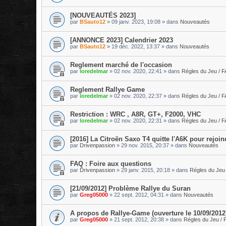
[NOUVEAUTÉS 2023]
par
BSauto12
»
09 janv. 2023, 19:08
» dans
Nouveautés
[ANNONCE 2023] Calendrier 2023
par
BSauto12
»
19 déc. 2022, 13:37
» dans
Nouveautés
Reglement marché de l'occasion
par
loredelmar
»
02 nov. 2020, 22:41
» dans
Régles du Jeu / 
Reglement Rallye Game
par
loredelmar
»
02 nov. 2020, 22:37
» dans
Régles du Jeu / 
Restriction : WRC , A8R, GT+, F2000, VHC
par
loredelmar
»
02 nov. 2020, 22:31
» dans
Régles du Jeu / 
[2016] La Citroën Saxo T4 quitte l'A6K pour rejoin
par
Drivenpassion
»
29 nov. 2015, 20:37
» dans
Nouveautés
FAQ : Foire aux questions
par
Drivenpassion
»
29 janv. 2015, 20:18
» dans
Régles du Jeu
[21/09/2012] Problème Rallye du Suran
par
Greg05000
»
22 sept. 2012, 04:31
» dans
Nouveautés
A propos de Rallye-Game (ouverture le 10/09/2012
par
Greg05000
»
21 sept. 2012, 20:38
» dans
Régles du Jeu / 