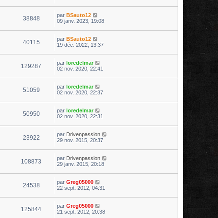
par
BSauto12
38848
09 janv. 2023, 19:08
par
BSauto12
40115
19 déc. 2022, 13:37
par
loredelmar
129287
02 nov. 2020, 22:41
par
loredelmar
51059
02 nov. 2020, 22:37
par
loredelmar
50950
02 nov. 2020, 22:31
par
Drivenpassion
23922
29 nov. 2015, 20:37
par
Drivenpassion
108873
29 janv. 2015, 20:18
par
Greg05000
24538
22 sept. 2012, 04:31
par
Greg05000
125844
21 sept. 2012, 20:38