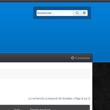
Rechercher
Recherche avan
Connexion
La recherche a retourné 18 résultats • Page
1
sur
1
Vues
Dernier message