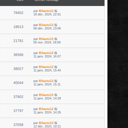
par
BSauto12
78402
18 déc. 2024, 22:01
par
BSauto12
18613
06 déc. 2024, 23:06
par
BSauto12
21781
05 nov. 2024, 18:58
par
BSauto12
36566
11 janv. 2024, 16:07
par
BSauto12
38027
11 janv. 2024, 15:44
par
BSauto12
40044
11 janv. 2024, 15:11
par
BSauto12
37802
11 janv. 2024, 14:28
par
BSauto12
37797
11 janv. 2024, 14:26
par
BSauto12
37058
12 déc. 2023, 10:21