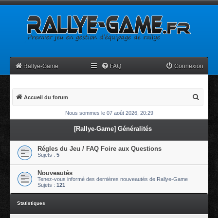
Rallye-Game
FAQ
Connexion
R
Accueil du forum
e
Nous sommes le 07 août 2026, 20:29
c
[Rallye-Game] Généralités
h
e
Régles du Jeu / FAQ Foire aux Questions
Sujets :
5
r
c
Nouveautés
h
Tenez-vous informé des dernières nouveautés de Rallye-Game
Sujets :
121
e
r
Statistiques