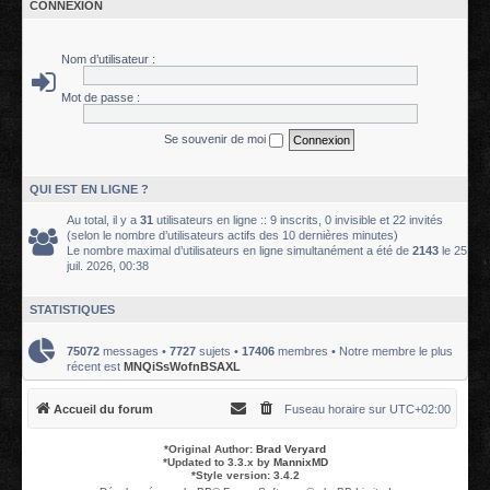
CONNEXION
Nom d’utilisateur :
Mot de passe :
Se souvenir de moi
QUI EST EN LIGNE ?
Au total, il y a
31
utilisateurs en ligne :: 9 inscrits, 0 invisible et 22 invités
(selon le nombre d’utilisateurs actifs des 10 dernières minutes)
Le nombre maximal d’utilisateurs en ligne simultanément a été de
2143
le 25
juil. 2026, 00:38
STATISTIQUES
75072
messages •
7727
sujets •
17406
membres • Notre membre le plus
récent est
MNQiSsWofnBSAXL
Accueil du forum
Fuseau horaire sur
UTC+02:00
*
Original Author:
Brad Veryard
*
Updated to 3.3.x by
MannixMD
*
Style version: 3.4.2