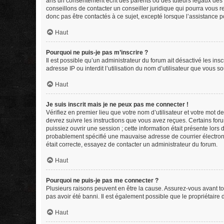
ans un consentement écrit des parents ou des tuteurs légaux des 
conseillons de contacter un conseiller juridique qui pourra vous 
donc pas être contactés à ce sujet, excepté lorsque l’assistance p
Haut
Pourquoi ne puis-je pas m’inscrire ?
Il est possible qu’un administrateur du forum ait désactivé les in
adresse IP ou interdit l’utilisation du nom d’utilisateur que vous s
Haut
Je suis inscrit mais je ne peux pas me connecter !
Vérifiez en premier lieu que votre nom d’utilisateur et votre mot d
devrez suivre les instructions que vous avez reçues. Certains for
puissiez ouvrir une session ; cette information était présente lors
probablement spécifié une mauvaise adresse de courrier électroniqu
était correcte, essayez de contacter un administrateur du forum.
Haut
Pourquoi ne puis-je pas me connecter ?
Plusieurs raisons peuvent en être la cause. Assurez-vous avant tou
pas avoir été banni. Il est également possible que le propriétaire d
Haut