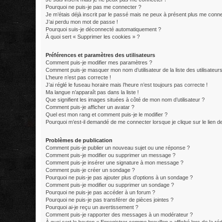
Pourquoi ne puis-je pas me connecter ?
Je m’étais déjà inscrit par le passé mais ne peux à présent plus me conne
J’ai perdu mon mot de passe !
Pourquoi suis-je déconnecté automatiquement ?
À quoi sert « Supprimer les cookies » ?
Préférences et paramètres des utilisateurs
Comment puis-je modifier mes paramètres ?
Comment puis-je masquer mon nom d’utilisateur de la liste des utilisateurs
L’heure n’est pas correcte !
J’ai réglé le fuseau horaire mais l’heure n’est toujours pas correcte !
Ma langue n’apparaît pas dans la liste !
Que signifient les images situées à côté de mon nom d’utilisateur ?
Comment puis-je afficher un avatar ?
Quel est mon rang et comment puis-je le modifier ?
Pourquoi m’est-il demandé de me connecter lorsque je clique sur le lien de 
Problèmes de publication
Comment puis-je publier un nouveau sujet ou une réponse ?
Comment puis-je modifier ou supprimer un message ?
Comment puis-je insérer une signature à mon message ?
Comment puis-je créer un sondage ?
Pourquoi ne puis-je pas ajouter plus d’options à un sondage ?
Comment puis-je modifier ou supprimer un sondage ?
Pourquoi ne puis-je pas accéder à un forum ?
Pourquoi ne puis-je pas transférer de pièces jointes ?
Pourquoi ai-je reçu un avertissement ?
Comment puis-je rapporter des messages à un modérateur ?