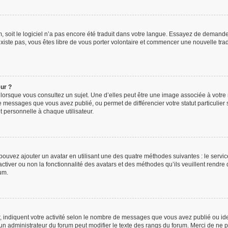
um, soit le logiciel n’a pas encore été traduit dans votre langue. Essayez de demande
’existe pas, vous êtes libre de vous porter volontaire et commencer une nouvelle tra
eur ?
 lorsque vous consultez un sujet. Une d’elles peut être une image associée à votre
e messages que vous avez publié, ou permet de différencier votre statut particulier
 personnelle à chaque utilisateur.
 pouvez ajouter un avatar en utilisant une des quatre méthodes suivantes : le service
ctiver ou non la fonctionnalité des avatars et des méthodes qu’ils veuillent rendre d
um.
, indiquent votre activité selon le nombre de messages que vous avez publié ou iden
l un administrateur du forum peut modifier le texte des rangs du forum. Merci de n