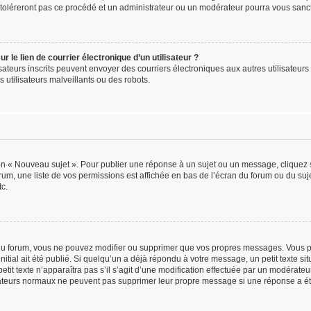
 toléreront pas ce procédé et un administrateur ou un modérateur pourra vous san
 le lien de courrier électronique d’un utilisateur ?
tilisateurs inscrits peuvent envoyer des courriers électroniques aux autres utilisat
 utilisateurs malveillants ou des robots.
on « Nouveau sujet ». Pour publier une réponse à un sujet ou un message, cliquez 
rum, une liste de vos permissions est affichée en bas de l’écran du forum ou du s
tc.
u forum, vous ne pouvez modifier ou supprimer que vos propres messages. Vous p
itial ait été publié. Si quelqu’un a déjà répondu à votre message, un petit texte 
petit texte n’apparaîtra pas s’il s’agit d’une modification effectuée par un modérate
lisateurs normaux ne peuvent pas supprimer leur propre message si une réponse a ét