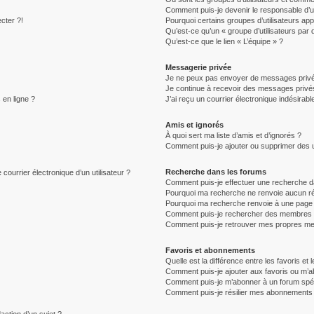
Comment puis-je devenir le responsable d’un
cter ?!
Pourquoi certains groupes d’utilisateurs ap
Qu’est-ce qu’un « groupe d’utilisateurs par 
Qu’est-ce que le lien « L’équipe » ?
Messagerie privée
Je ne peux pas envoyer de messages privé
Je continue à recevoir des messages privés 
 en ligne ?
J’ai reçu un courrier électronique indésirabl
Amis et ignorés
À quoi sert ma liste d’amis et d’ignorés ?
Comment puis-je ajouter ou supprimer des uti
Recherche dans les forums
courrier électronique d’un utilisateur ?
Comment puis-je effectuer une recherche d
Pourquoi ma recherche ne renvoie aucun ré
Pourquoi ma recherche renvoie à une page 
Comment puis-je rechercher des membres
Comment puis-je retrouver mes propres me
Favoris et abonnements
Quelle est la différence entre les favoris e
Comment puis-je ajouter aux favoris ou m’ab
Comment puis-je m’abonner à un forum spéc
Comment puis-je résilier mes abonnements