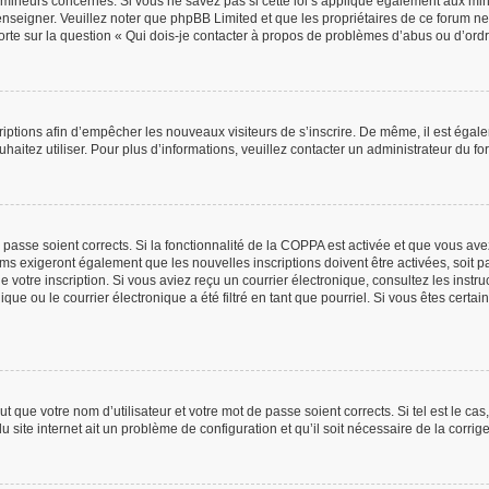
mineurs concernés. Si vous ne savez pas si cette loi s’applique également aux min
renseigner. Veuillez noter que phpBB Limited et que les propriétaires de ce forum 
orte sur la question « Qui dois-je contacter à propos de problèmes d’abus ou d’ordr
scriptions afin d’empêcher les nouveaux visiteurs de s’inscrire. De même, il est éga
ouhaitez utiliser. Pour plus d’informations, veuillez contacter un administrateur du fo
e passe soient corrects. Si la fonctionnalité de la COPPA est activée et que vous av
ums exigeront également que les nouvelles inscriptions doivent être activées, soit 
 de votre inscription. Si vous aviez reçu un courrier électronique, consultez les inst
e ou le courrier électronique a été filtré en tant que pourriel. Si vous êtes certa
t que votre nom d’utilisateur et votre mot de passe soient corrects. Si tel est le ca
u site internet ait un problème de configuration et qu’il soit nécessaire de la corrige