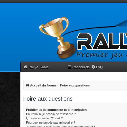
Rallye-Game
Raccourcis
FAQ
Accueil du forum
Foire aux questions
Foire aux questions
Problèmes de connexion et d’inscription
Pourquoi ai-je besoin de m’inscrire ?
Qu’est-ce que la COPPA ?
Pourquoi ne puis-je pas m’inscrire ?
Je suis inscrit mais je ne peux pas me connecter !