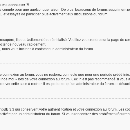
us me connecter ?!
re compte pour une quelconque raison. De plus, beaucoup de forums suppriment périod
eau et essayez de participer plus activement aux discussions du forum.
cupéré, il peut facilement être réinitialisé. Veuillez vous rendre sur la page de c
necter de nouveau rapidement.
, nous vous invitons à contacter un administrateur du forum.
e connexion au forum, vous ne resterez connecté que pour une période prédéfinie. 
enir de moi » lors de votre connexion au forum. Ceci n’est pas recommandé si vou
 trouver cette case à cocher, il est probable qu’un administrateur du forum ait désacti
hpBB 3.3 qui conservent votre authentification et votre connexion au forum. Les c
 été activée par un administrateur du forum. Si vous rencontrez des problèmes récur