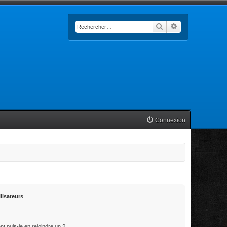
Rechercher
Recherche avan
Connexion
lisateurs
t puis-je en rejoindre un ?