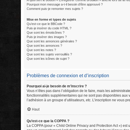
À quoi sert le bouton « Enregistrer comme brouillon » affiché lors de la réd
Pourquoi mon message a-t-il besoin d’être approuvé ?
Comment puis-je remonter mes sujets ?
Mise en forme et types de sujets
Qu’est-ce que le BBCode ?
Puis-je insérer du code HTML ?
Que sont les émoticônes ?
Puis-je insérer des images ?
Que sont les annonces générales ?
Que sont les annonces ?
Que sont les notes ?
Que sont les sujets verrouillés ?
Que sont les icônes de sujet ?
Problèmes de connexion et d’inscription
Pourquoi ai-je besoin de m’inscrire ?
Vous n’êtes pas dans l’obligation de le faire, mais les administra
fonctionnalités supplémentaires qui ne sont pas disponibles aux vis
l’adhésion à un groupe d’utilisateurs, etc. L’inscription ne vous 
Haut
Qu’est-ce que la COPPA ?
La COPPA (pour « Child Online Privacy and Protection Act ») est 