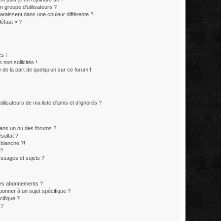
 groupe d’utilisateurs ?
paraissent dans une couleur différente ?
défaut » ?
s !
non sollicités !
e de la part de quelqu’un sur ce forum !
lisateurs de ma liste d’amis et d’ignorés ?
ans un ou des forums ?
sultat ?
blanche ?!
 ?
ssages et sujets ?
t les abonnements ?
onner à un sujet spécifique ?
ifique ?
 ?